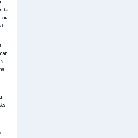
a
erta
h isi
it,
t
aman
an
nal,
g
ksi,
o