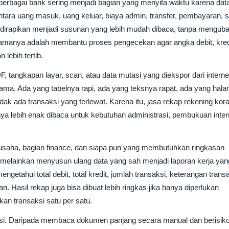
i berbagai bank sering menjadi bagian yang menyita waktu karena dat
ntara uang masuk, uang keluar, biaya admin, transfer, pembayaran, s
uk dirapikan menjadi susunan yang lebih mudah dibaca, tanpa menguba
amanya adalah membantu proses pengecekan agar angka debit, kred
 lebih tertib.
, tangkapan layar, scan, atau data mutasi yang diekspor dari interne
 sama. Ada yang tabelnya rapi, ada yang teksnya rapat, ada yang hal
idak ada transaksi yang terlewat. Karena itu, jasa rekap rekening kor
ya lebih enak dibaca untuk kebutuhan administrasi, pembukuan inter
 usaha, bagian finance, dan siapa pun yang membutuhkan ringkasan
melainkan menyusun ulang data yang sah menjadi laporan kerja yan
getahui total debit, total kredit, jumlah transaksi, keterangan transa
an. Hasil rekap juga bisa dibuat lebih ringkas jika hanya diperlukan
an transaksi satu per satu.
ensi. Daripada membaca dokumen panjang secara manual dan berisik