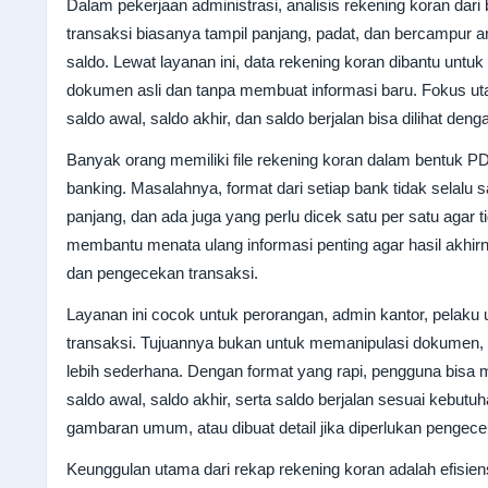
Dalam pekerjaan administrasi, analisis rekening koran dar
transaksi biasanya tampil panjang, padat, dan bercampur a
saldo. Lewat layanan ini, data rekening koran dibantu unt
dokumen asli dan tanpa membuat informasi baru. Fokus ut
saldo awal, saldo akhir, dan saldo berjalan bisa dilihat dengan
Banyak orang memiliki file rekening koran dalam bentuk PDF
banking. Masalahnya, format dari setiap bank tidak selalu
panjang, dan ada juga yang perlu dicek satu per satu agar t
membantu menata ulang informasi penting agar hasil akhirn
dan pengecekan transaksi.
Layanan ini cocok untuk perorangan, admin kantor, pelaku
transaksi. Tujuannya bukan untuk memanipulasi dokumen, 
lebih sederhana. Dengan format yang rapi, pengguna bisa men
saldo awal, saldo akhir, serta saldo berjalan sesuai kebutuh
gambaran umum, atau dibuat detail jika diperlukan pengecek
Keunggulan utama dari rekap rekening koran adalah efisi