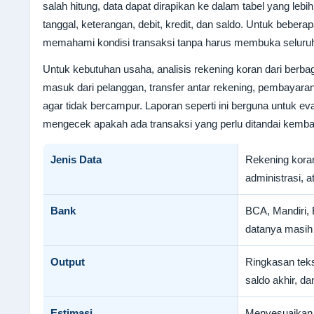
salah hitung, data dapat dirapikan ke dalam tabel yang le
tanggal, keterangan, debit, kredit, dan saldo. Untuk beber
memahami kondisi transaksi tanpa harus membuka seluruh
Untuk kebutuhan usaha, analisis rekening koran dari berba
masuk dari pelanggan, transfer antar rekening, pembayaran 
agar tidak bercampur. Laporan seperti ini berguna untuk ev
mengecek apakah ada transaksi yang perlu ditandai kembal
Jenis Data
Rekening koran
administrasi, a
Bank
BCA, Mandiri,
datanya masih
Output
Ringkasan teks,
saldo akhir, da
Estimasi
Menyesuaikan ju