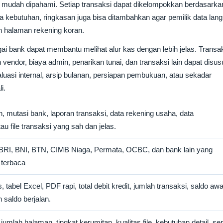
bih mudah dipahami. Setiap transaksi dapat dikelompokkan berdasarka
apa kebutuhan, ringkasan juga bisa ditambahkan agar pemilik data lan
 halaman rekening koran.
gai bank dapat membantu melihat alur kas dengan lebih jelas. Transa
vendor, biaya admin, penarikan tunai, dan transaksi lain dapat disus
aluasi internal, arsip bulanan, persiapan pembukuan, atau sekadar
i.
, mutasi bank, laporan transaksi, data rekening usaha, data
tau file transaksi yang sah dan jelas.
 BRI, BNI, BTN, CIMB Niaga, Permata, OCBC, dan bank lain yang
 terbaca
 tabel Excel, PDF rapi, total debit kredit, jumlah transaksi, saldo awa
n saldo berjalan.
mlah halaman, tingkat kerumitan, kualitas file, kebutuhan detail, ser