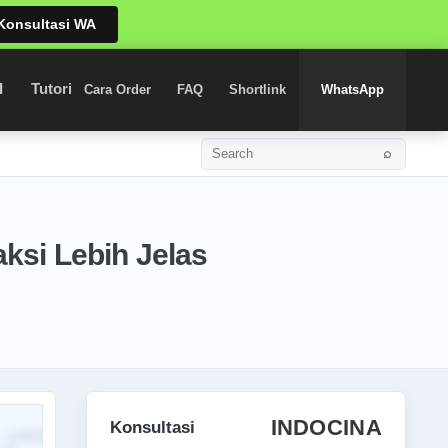
Konsultasi WA
I
Tutorial
Shortlink
Cara Order
FAQ
Shortlink
WhatsApp
⌕
Search
ksi Lebih Jelas
INDOCINA
Konsultasi