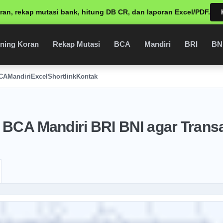
ran, rekap mutasi bank, hitung DB CR, dan laporan Excel/PDF.
ning Koran
Rekap Mutasi
BCA
Mandiri
BRI
BN
CA
Mandiri
Excel
Shortlink
Kontak
 BCA Mandiri BRI BNI agar Transa