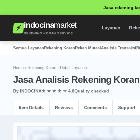
Jasa rekening ko
indocina
market
⚡
Layanan
Reke
REKENING KORAN SERVICE
Semua Layanan
Rekening Koran
Rekap Mutasi
Analisis Transaksi
B
Home
›
Rekening Koran
› Detail Layanan
Jasa Analisis Rekening Koran
By INDOCINA
★ ★ ★ ★ ☆ 4.8
Quality checked
Item Details
Reviews
Comments
Support