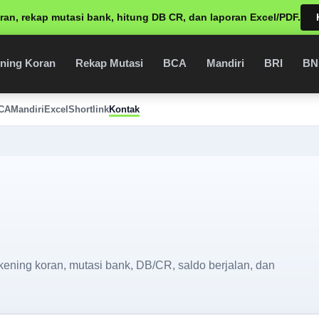
ran, rekap mutasi bank, hitung DB CR, dan laporan Excel/PDF.
ning Koran
Rekap Mutasi
BCA
Mandiri
BRI
BN
CA
Mandiri
Excel
Shortlink
Kontak
ening koran, mutasi bank, DB/CR, saldo berjalan, dan