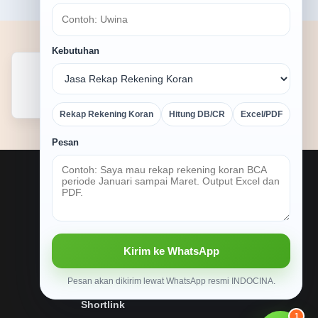
Kebutuhan
BCA
Mandiri
Excel
Rekap Rekening Koran
Hitung DB/CR
Excel/PDF
Pesan
HELP
Cara Order
FAQ
Kirim ke WhatsApp
Privacy Policy
Pesan akan dikirim lewat WhatsApp resmi INDOCINA.
Terms
Shortlink
1