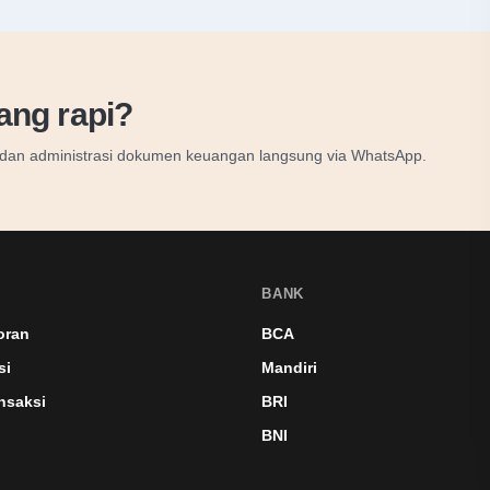
ang rapi?
, dan administrasi dokumen keuangan langsung via WhatsApp.
BANK
oran
BCA
si
Mandiri
nsaksi
BRI
BNI