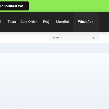
Konsultasi WA
I
Tutorial
Shortlink
Cara Order
FAQ
Shortlink
WhatsApp
⌕
Search