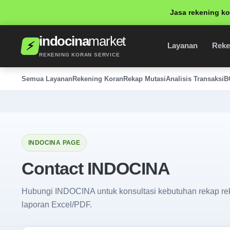
Jasa rekening ko
indocina
market
⚡
Layanan
Reke
REKENING KORAN SERVICE
Semua Layanan
Rekening Koran
Rekap Mutasi
Analisis Transaksi
B
INDOCINA PAGE
Contact INDOCINA
Hubungi INDOCINA untuk konsultasi kebutuhan rekap rek
laporan Excel/PDF.